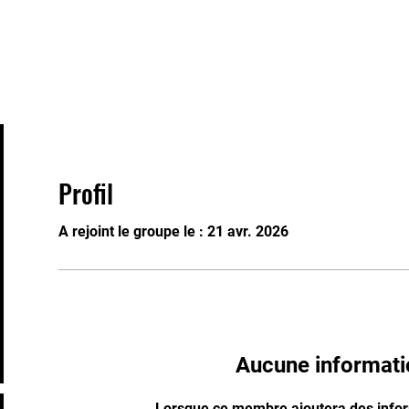
s
Staff
Contact
FAQ
Groups
Pla
Profil
A rejoint le groupe le : 21 avr. 2026
Aucune informati
Lorsque ce membre ajoutera des inform