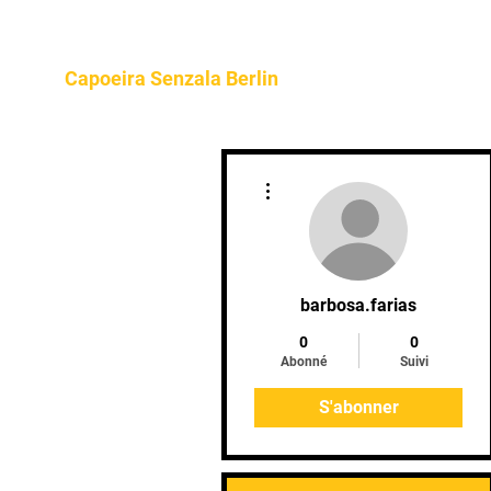
Home
About
Program
Capoeira Senzala Berlin
Plus d'actions
barbosa.farias
0
0
Abonné
Suivi
S'abonner