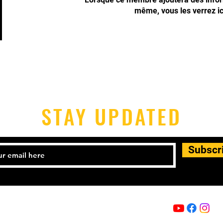
même, vous les verrez ic
STAY UPDATED
Subscr
Email:
info@capoeira-senzala.eu