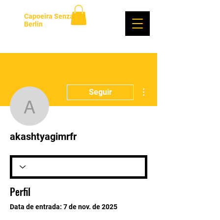
Capoeira Senzala
Berlin
Login
Mais ações
Seguir
akashtyagimrfr
akashtyagimrfr
Perfil
Data de entrada: 7 de nov. de 2025