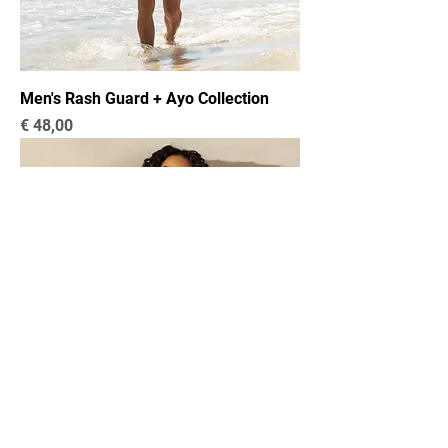
Men's Rash Guard + Ayo Collection
Preço
€ 48,00
Recycled long-sleeve crop top-