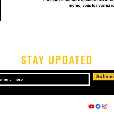
même, vous les verrez ic
STAY UPDATED
Subscr
Email:
info@capoeira-senzala.eu