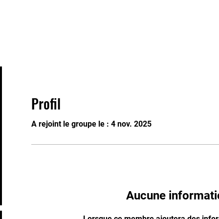
s
Staff
Contact
FAQ
Groups
Pla
Profil
A rejoint le groupe le : 4 nov. 2025
Aucune informati
Lorsque ce membre ajoutera des inform