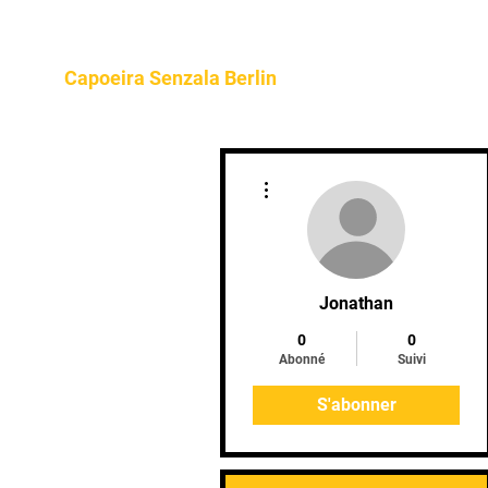
Home
About
Program
Capoeira Senzala Berlin
Plus d'actions
Jonathan
0
0
Abonné
Suivi
S'abonner